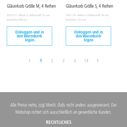
Gläserkorb Größe M, 4 Reihen
Gläserkorb Größe S, 4 Reihen
5501072 - Reihen: 4, Reihenmaß: 95 mm,
5501178 - Reihen: 4, Reihenmaß: 90 mm,
Korbhöhe: 208 mm
Korbhöhe: 155 mm
Einloggen und in
Einloggen und in
den Warenkorb
den Warenkorb
legen
legen
‹
›
1
2
3
4
14
Alle Preise netto, zzgl. MwSt. (falls nicht anders ausgewiesen). Der
Webshop richtet sich ausschließlich an gewerbliche Kunden.
RECHTLICHES